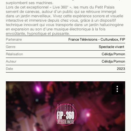
surplombent ses machines.
Lors de cet exceptionnel « Live 360° », les murs du Petit Palais
servent de canevas, autour d’un public qui se retrouve immergé
dans un jardin merveilleux. Vivez cette expérience sonore et visuelle
interactive et immersive depuis chez vous, grâce à un dispositif
technique innovant qui vous transporte dans un jardin hallucinogène
en expansion au son d’une musique électronique à la fois
envoûtante, hypnotique et puissante.
Partenaire
France Télévisions - Culturebox, FIP
Genre
Spectacle vivant
Réalisation
Célidja Pornon
Auteur
Célidja Pornon
Date
2023