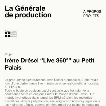
La Générale
À PROPOS
de production
PROJETS
Grilles
Lignes
Projet
Irène Drésel “Live 360°” au Petit
Palais
La productrice électro/techno Irène Drésel s’empare du Petit Palais
lors d’une performance live immersive et sensationnelle, à l’occasion
du FIP 360.
Techno haute en couleurs aussi sensuelle que frontale, voilà
comment décrire en quelques mots le monde d’Irène Drésel. Un
monde hypnotique dans lequel les BPM côtoient les mélodies
cristallines. Artiste polymorphe, elle soigne son univers jusque dans
les moindres détails, comme en témoignent sur scène les roses qui