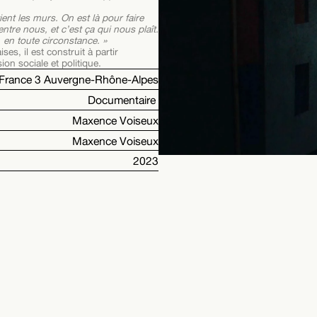
ient les murs. On est là pour faire
entre nous, et c’est ça qui nous plaît.
e, en toute circonstance. »
s, il est construit à partir
on sociale et politique.
France 3 Auvergne-Rhône-Alpes
Documentaire
Maxence Voiseux
Maxence Voiseux
2023