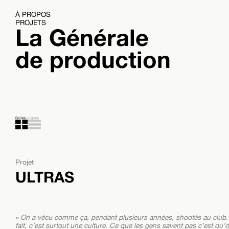
À PROPOS
PROJETS
La Générale
de production
Grilles
Lignes
Projet
ULTRAS
« On a vécu comme ça, pendant plusieurs années, shootés au club. Êt
fait, c’est surtout une culture. Ce que les gens savent pas c’est qu’